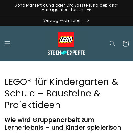
Přejít k
Sonderanfertigung oder Großbestellung geplant?
obsahu
Anfrage hier starten
Vertrag widerrufen
Košík
K
LEGO® für Kindergarten &
o
Schule – Bausteine &
l
Projektideen
e
Wie wird Gruppenarbeit zum
k
Lernerlebnis – und Kinder spielerisch