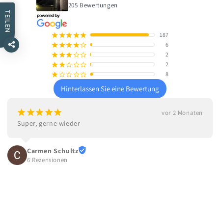
205 Bewertungen
TEILEN
187
¡
¡
¡
¡
¡
6
¡
¡
¡
¡
¢
2
¡
¡
¡
¢
¢
2
¡
¡
¢
¢
¢
8
¡
¢
¢
¢
¢
Hinterlassen Sie eine Bewertung
¡
¡
¡
¡
¡
vor 2 Monaten
Super, gerne wieder
Carmen Schultz
6 Rezensionen