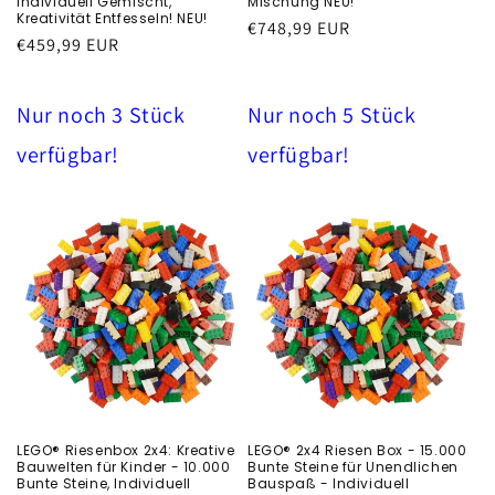
Individuell Gemischt,
Mischung NEU!
Kreativität Entfesseln! NEU!
Běžná
€748,99 EUR
Běžná
€459,99 EUR
cena
cena
Nur noch 3 Stück
Nur noch 5 Stück
verfügbar!
verfügbar!
LEGO® Riesenbox 2x4: Kreative
LEGO® 2x4 Riesen Box - 15.000
Bauwelten für Kinder - 10.000
Bunte Steine für Unendlichen
Bunte Steine, Individuell
Bauspaß - Individuell