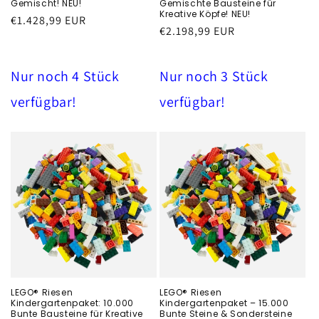
Gemischt! NEU!
Gemischte Bausteine für
Kreative Köpfe! NEU!
Běžná
€1.428,99 EUR
Běžná
€2.198,99 EUR
cena
cena
Nur noch 4 Stück
Nur noch 3 Stück
verfügbar!
verfügbar!
LEGO® Riesen
LEGO® Riesen
Kindergartenpaket: 10.000
Kindergartenpaket – 15.000
Bunte Bausteine für Kreative
Bunte Steine & Sondersteine