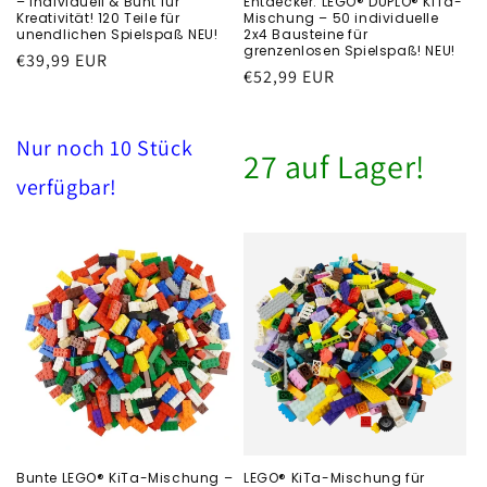
– Individuell & Bunt für
Entdecker: LEGO® DUPLO® KiTa-
Kreativität! 120 Teile für
Mischung – 50 individuelle
unendlichen Spielspaß NEU!
2x4 Bausteine für
grenzenlosen Spielspaß! NEU!
Běžná
€39,99 EUR
Běžná
€52,99 EUR
cena
cena
Nur noch 10 Stück
27 auf Lager!
verfügbar!
Bunte LEGO® KiTa-Mischung –
LEGO® KiTa-Mischung für