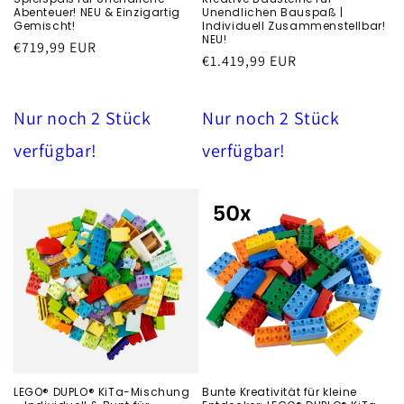
Abenteuer! NEU & Einzigartig
Unendlichen Bauspaß |
Gemischt!
Individuell Zusammenstellbar!
NEU!
Běžná
€719,99 EUR
Běžná
€1.419,99 EUR
cena
cena
Nur noch 2 Stück
Nur noch 2 Stück
verfügbar!
verfügbar!
LEGO® DUPLO® KiTa-Mischung
Bunte Kreativität für kleine