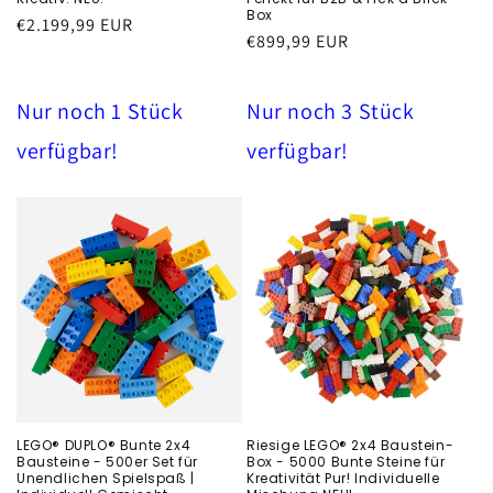
Box
Běžná
€2.199,99 EUR
Běžná
€899,99 EUR
cena
cena
Nur noch 1 Stück
Nur noch 3 Stück
verfügbar!
verfügbar!
LEGO® DUPLO® Bunte 2x4
Riesige LEGO® 2x4 Baustein-
Bausteine - 500er Set für
Box - 5000 Bunte Steine für
Unendlichen Spielspaß |
Kreativität Pur! Individuelle