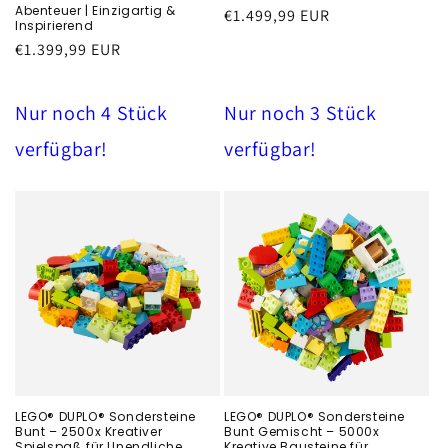
Abenteuer | Einzigartig &
Běžná
€1.499,99 EUR
Inspirierend
cena
Běžná
€1.399,99 EUR
cena
Nur noch 4 Stück
Nur noch 3 Stück
verfügbar!
verfügbar!
LEGO® DUPLO® Sondersteine
LEGO® DUPLO® Sondersteine
Bunt – 2500x Kreativer
Bunt Gemischt – 5000x
Spielspaß für Unendliche
Kreative Bausteine für