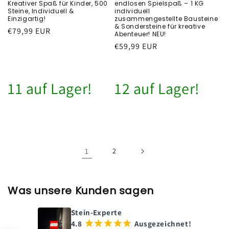
Kreativer Spaß für Kinder, 500
endlosen Spielspaß – 1 KG
Steine, Individuell &
individuell
Einzigartig!
zusammengestellte Bausteine
& Sondersteine für kreative
Běžná
€79,99 EUR
Abenteuer! NEU!
cena
Běžná
€59,99 EUR
cena
11 auf Lager!
12 auf Lager!
1
2
Was unsere Kunden sagen
Stein-Experte
4.8
¡
¡
¡
¡
¡
Ausgezeichnet!