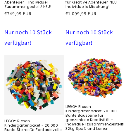
Abenteuer – Individuell
für Kreative Abenteuer! NEU!
Zusammengestellt! NEU!
Individuelle Mischung!
Běžná
€749,99 EUR
Běžná
€1.099,99 EUR
cena
cena
Nur noch 10 Stück
Nur noch 10 Stück
verfügbar!
verfügbar!
LEGO® Riesen
Kindergartenpaket: 20.000
Bunte Bausteine für
grenzenlose Kreativität –
LEGO® Riesen
Individuell zusammengestellt!
Kindergartenpaket - 20.000
32kg Spaß und Lernen
Bunte Steine für Fantasievolle