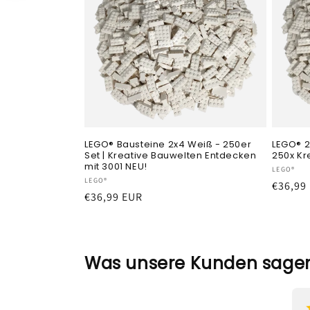
LEGO® Bausteine 2x4 Weiß - 250er
LEGO® 2
Set | Kreative Bauwelten Entdecken
250x Kr
mit 3001 NEU!
Anbiete
LEGO®
Anbieter:
LEGO®
Normal
€36,99
Normaler
€36,99 EUR
Preis
Preis
Was unsere Kunden sage
¡
¡
¡
¡
¡
vor einem Monat