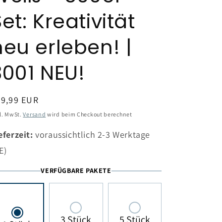
et: Kreativität
neu erleben! |
3001 NEU!
ormaler
69,99 EUR
eis
l. MwSt.
Versand
wird beim Checkout berechnet
eferzeit:
voraussichtlich 2-3 Werktage
E)
VERFÜGBARE PAKETE
3 Stück
5 Stück