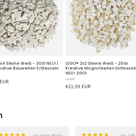
x4 Steine Weiß - 3001 NEU! |
LEGO® 2x2 Steine Weiß - 250x
eative Bauwelten Entfesseln
Kreative Möglichkeiten Entfessel
NEU! 3003
r:
Anbieter:
LEGO®
er
 EUR
Normaler
€21,99 EUR
Preis
n
¡
¡
¡
¡
¡
¡
¡
¡
¡
¡
vor einem Monat
vor 3 M