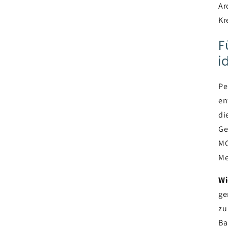
Ar
Kr
F
i
Pe
en
di
Ge
MO
Me
Wi
ge
zu
Ba