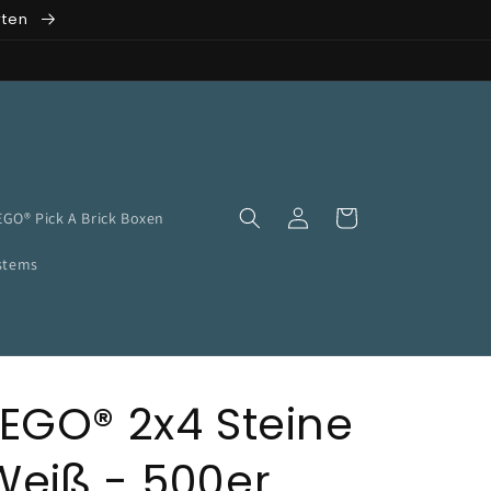
rten
n
Einloggen
Warenkorb
EGO® Pick A Brick Boxen
ystems
LEGO® 2x4 Steine
Weiß - 500er