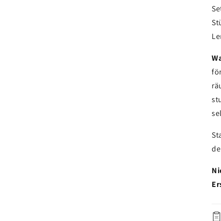
Se
St
Le
Wa
fö
rä
st
se
St
de
Ni
Er