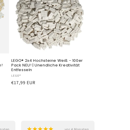
LEGO® 2x4 Hochsteine Weiß - 100er
n!
Pack NEU! | Unendliche Kreativität
Entfesseln
Anbieter:
LEGO®
Normaler
€17,99 EUR
Preis
¡
¡
¡
¡
¡
¡
¡
¡
¡
onaten
vor 4 Monaten