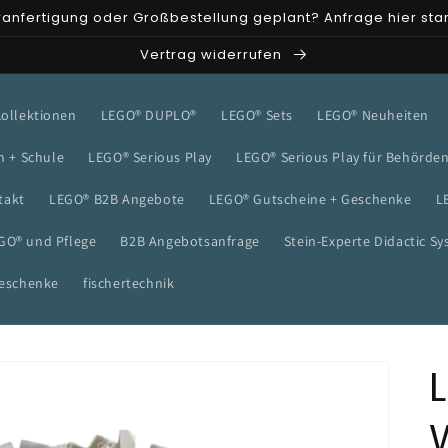
anfertigung oder Großbestellung geplant? Anfrage hier sta
Vertrag widerrufen
Kollektionen
LEGO® DUPLO®
LEGO® Sets
LEGO® Neuheiten
n + Schule
LEGO® Serious Play
LEGO® Serious Play für Behörde
takt
LEGO® B2B Angebote
LEGO® Gutscheine + Geschenke
L
GO® und Pflege
B2B Angebotsanfrage
Stein-Experte Didactic S
geschenke
fischertechnik