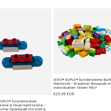
LEGO® DUPLO® Sondersteine Bun
Gemischt – Kreativer Bauspaß mi
individuellen Teilen! NEU!
Normaler
€29,99 EUR
Preis
DUPLO® Soundmodule:
sirene & Feuerwehrsirene –
scher Spielspaß mit Licht &