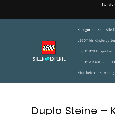
Direkt
Sonder
zum
Inhalt
Kategorien
Alle 
LEGO® für Kindergarte
LEGO® B2B Projektkon
LEGO® Wissen
LE
Mitarbeiter + Kunden
K
Duplo Steine – 