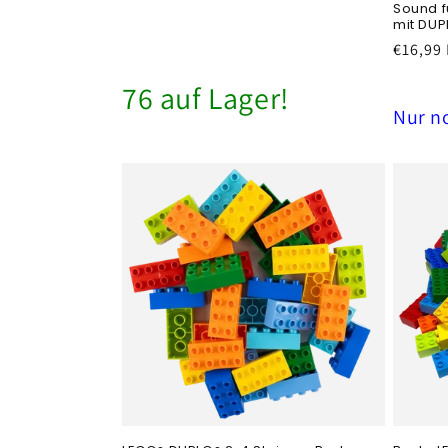
Sound f
mit DUP
Normal
€16,99
Preis
76 auf Lager!
Nur n