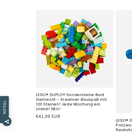
LEGO® DUPLO® Sondersteine Bunt
Gemischt – Kreativer Bauspaß mit
TEILEN
120 Steinen! Jede Mischung ein
Unikat! NEU!
Normaler
€41,99 EUR
LEGO® 
Preis
Polizei
Realisti