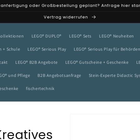
anfertigung oder Großbestellung geplant? Anfrage hier sta
Vertrag widerrufen
Kollektionen
LEGO® DUPLO®
LEGO® Sets
LEGO® Neuheiten
n + Schule
LEGO® Serious Play
LEGO® Serious Play für Behörde
takt
LEGO® B2B Angebote
LEGO® Gutscheine + Geschenke
L
GO® und Pflege
B2B Angebotsanfrage
Stein-Experte Didactic S
geschenke
fischertechnik
Kreatives