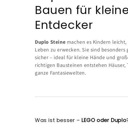
a
Bauen für klein
t
Entdecker
e
Duplo Steine
machen es Kindern leicht, 
g
Leben zu erwecken. Sie sind besonders 
sicher – ideal für kleine Hände und groß
o
richtigen Bausteinen entstehen Häuser, 
ganze Fantasiewelten.
r
i
e
Was ist besser –
LEGO oder Duplo