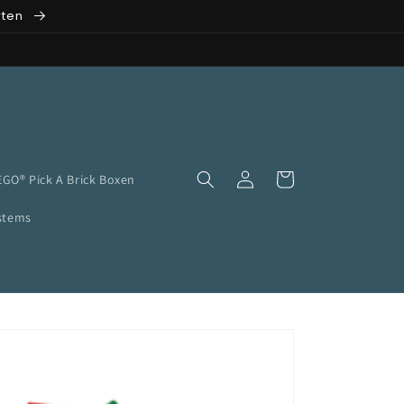
rten
n
Einloggen
Warenkorb
EGO® Pick A Brick Boxen
ystems