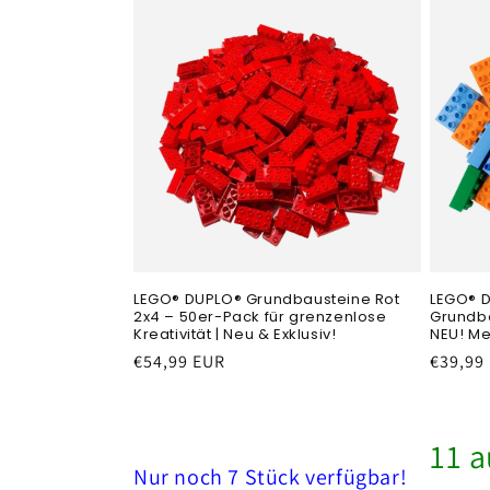
LEGO® DUPLO® Grundbausteine Rot
LEGO® D
2x4 – 50er-Pack für grenzenlose
Grundba
Kreativität | Neu & Exklusiv!
NEU! M
Normaler
€54,99 EUR
Normal
€39,99
Preis
Preis
11 a
Nur noch 7 Stück verfügbar!