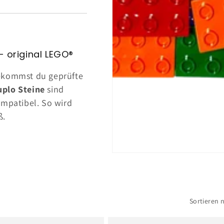
– original LEGO®
bekommst du geprüfte
plo Steine
sind
ompatibel. So wird
ß.
Sortieren 