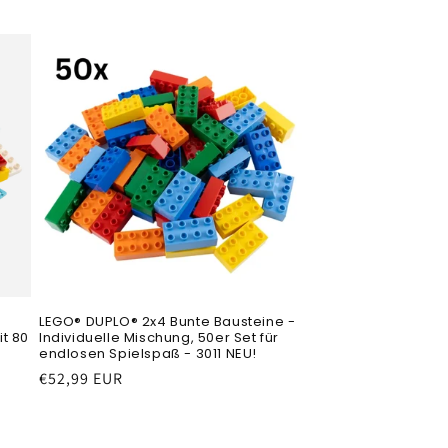
t
LEGO® DUPLO® 2x4 Bunte Bausteine -
t 80
Individuelle Mischung, 50er Set für
endlosen Spielspaß - 3011 NEU!
Normaler
€52,99 EUR
Preis