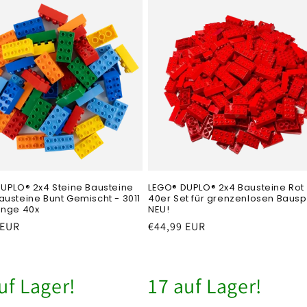
UPLO® 2x4 Steine Bausteine
LEGO® DUPLO® 2x4 Bausteine Rot 
usteine Bunt Gemischt - 3011
40er Set für grenzenlosen Baus
enge 40x
NEU!
er
 EUR
Normaler
€44,99 EUR
Preis
uf Lager!
17 auf Lager!