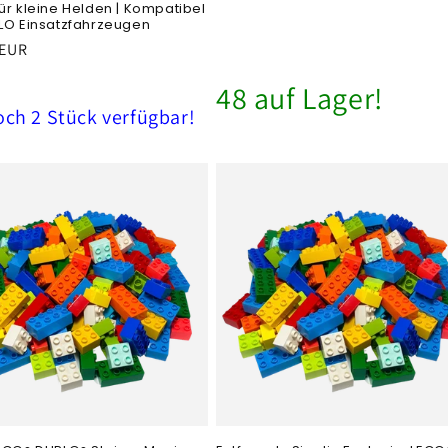
ür kleine Helden | Kompatibel
LO Einsatzfahrzeugen
er
 EUR
48 auf Lager!
och 2 Stück verfügbar!