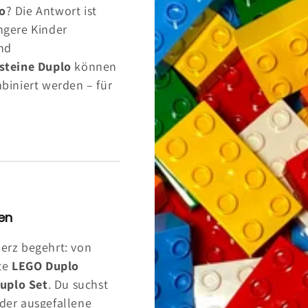
o
? Die Antwort ist
üngere Kinder
und
steine Duplo
können
biniert werden – für
en
herz begehrt: von
te
LEGO Duplo
uplo Set
. Du suchst
der ausgefallene