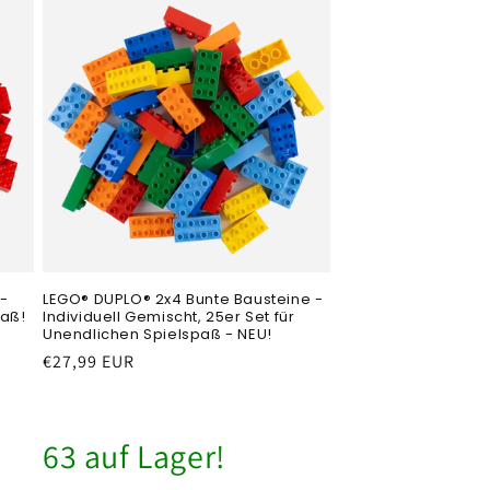
-
LEGO® DUPLO® 2x4 Bunte Bausteine -
paß!
Individuell Gemischt, 25er Set für
Unendlichen Spielspaß - NEU!
Normaler
€27,99 EUR
Preis
63 auf Lager!