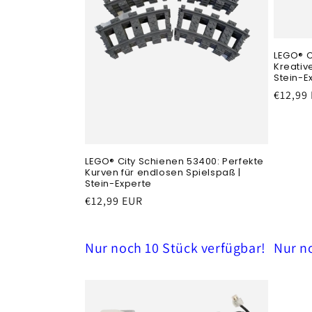
LEGO® C
Kreativ
Stein-E
Prezzo
€12,99
di
listino
LEGO® City Schienen 53400: Perfekte
Kurven für endlosen Spielspaß |
Stein-Experte
Prezzo
€12,99 EUR
di
listino
Nur noch 10 Stück verfügbar!
Nur n