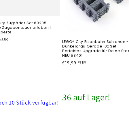
ity Zugräder Set 60205 –
e Zugabenteuer erleben |
xperte
 EUR
LEGO® City Eisenbahn Schienen -
Dunkelgrau Gerade 10x Set |
Perfektes Upgrade für Deine Stad
NEU 53401
Prezzo
€19,99 EUR
di
listino
36 auf Lager!
och 10 Stück verfügbar!