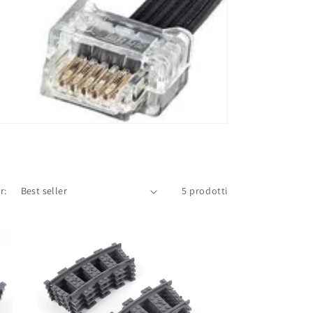
r:
5 prodotti