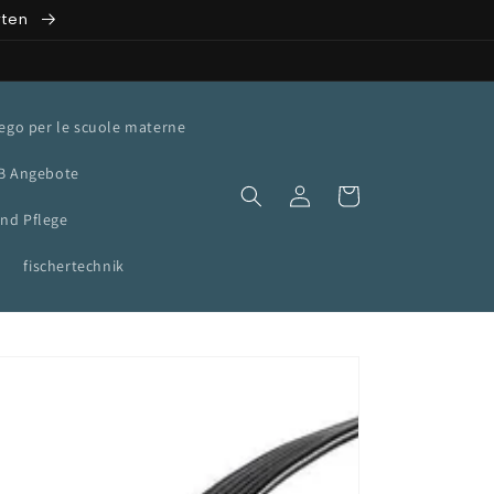
rten
ego per le scuole materne
B Angebote
Accedi
Carrello
nd Pflege
fischertechnik