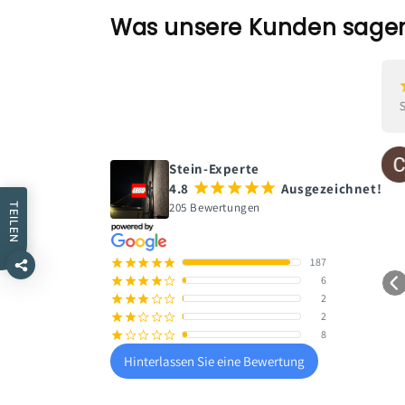
Was unsere Kunden sage
¡
¡
¡
¡
¡
vor einem Monat
Marlene Glasmacher
Stein-Experte
4.8
¡
¡
¡
¡
¡
Ausgezeichnet!
205 Bewertungen
TEILEN
187
¡
¡
¡
¡
¡
6
¡
¡
¡
¡
¢
2
¡
¡
¡
¢
¢
2
¡
¡
¢
¢
¢
8
¡
¢
¢
¢
¢
Hinterlassen Sie eine Bewertung