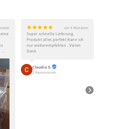
¡
¡
¡
¡
¡
¡
¡
¡
¡
onaten
vor 4 Monaten
eine 
Super schnelle Lieferung. 
Ein tolles G
Produkt alles perfekt.Kann ich 
Geburtstag
s 
nur weiterempfehlen . Vielen 
 
Dank
Rosi Wac
ich 
3 Rezensi
Claudia S.
2 Rezensionen