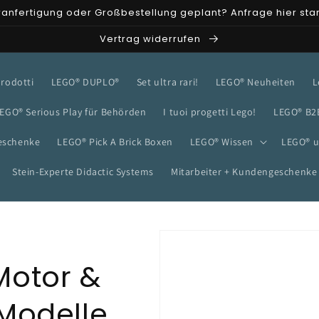
anfertigung oder Großbestellung geplant? Anfrage hier sta
Vertrag widerrufen
 prodotti
LEGO® DUPLO®
Set ultra rari!
LEGO® Neuheiten
L
EGO® Serious Play für Behörden
I tuoi progetti Lego!
LEGO® B2
eschenke
LEGO® Pick A Brick Boxen
LEGO® Wissen
LEGO® u
Stein-Experte Didactic Systems
Mitarbeiter + Kundengeschenke
Motor &
Modelle