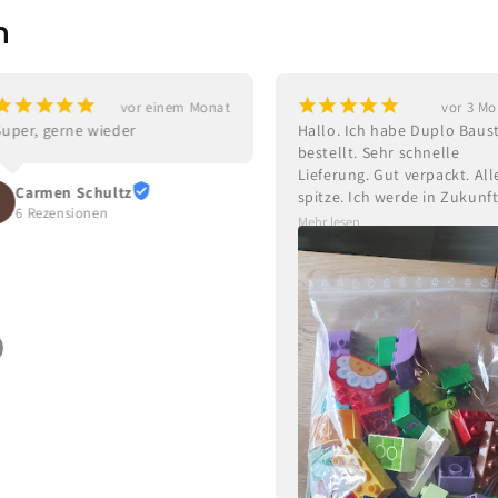
n
¡
¡
¡
¡
¡
¡
¡
¡
¡
¡
vor einem Monat
vor 3 M
Super, gerne wieder
Hallo. Ich habe Duplo Baust
bestellt. Sehr schnelle 
Lieferung. Gut verpackt. Alle
Carmen Schultz
spitze. Ich werde in Zukunft
6 Rezensionen
weiter dort bestellen. Kann 
Mehr lesen
nur empfehlen.