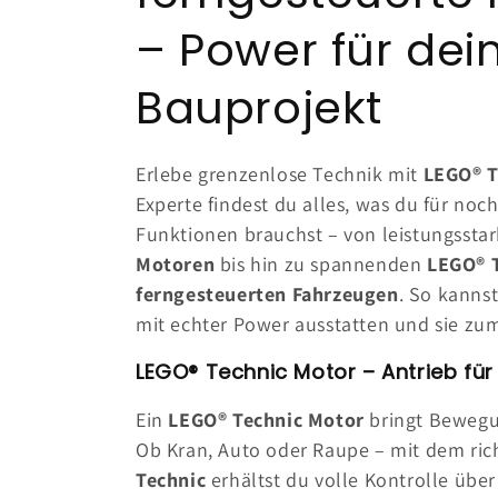
l
– Power für dei
l
Bauprojekt
e
Erlebe grenzenlose Technik mit
LEGO® T
z
Experte findest du alles, was du für noch
Funktionen brauchst – von leistungssta
i
Motoren
bis hin zu spannenden
LEGO® 
ferngesteuerten Fahrzeugen
. So kanns
o
mit echter Power ausstatten und sie z
LEGO® Technic Motor – Antrieb für
n
Ein
LEGO® Technic Motor
bringt Bewegu
e
Ob Kran, Auto oder Raupe – mit dem ric
Technic
erhältst du volle Kontrolle übe