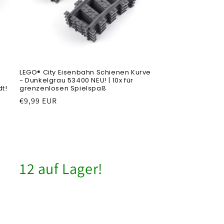
LEGO® City Eisenbahn Schienen Kurve
- Dunkelgrau 53400 NEU! | 10x für
t!
grenzenlosen Spielspaß
Prezzo
€9,99 EUR
di
listino
12 auf Lager!