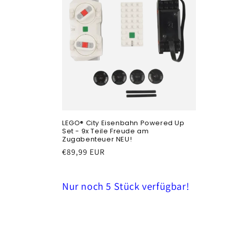
LEGO® City Eisenbahn Powered Up
Set - 9x Teile Freude am
Zugabenteuer NEU!
Prezzo
€89,99 EUR
di
listino
Nur noch 5 Stück verfügbar!