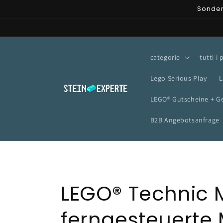
Vai
Sonder
direttamente
ai contenuti
categorie
tutti i
Lego Serious Play
L
LEGO® Gutscheine + G
B2B Angebotsanfrage
C
LEGO® Technic 
o
ferngesteuerte 