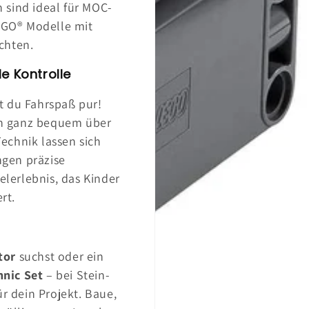
 sind ideal für MOC-
LEGO® Modelle mit
chten.
e Kontrolle
t du Fahrspaß pur!
n ganz bequem über
echnik lassen sich
gen präzise
elerlebnis, das Kinder
rt.
tor
suchst oder ein
hnic Set
– bei Stein-
ür dein Projekt. Baue,