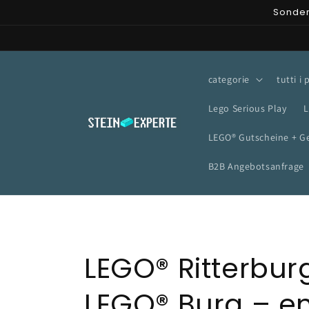
Vai
Sonder
direttamente
ai contenuti
categorie
tutti i
Lego Serious Play
L
LEGO® Gutscheine + G
B2B Angebotsanfrage
C
LEGO® Ritterbur
o
LEGO® Burg – e