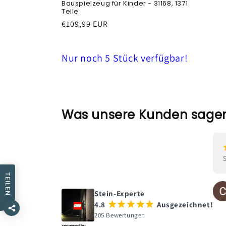
Bauspielzeug für Kinder - 31168, 1371
Teile
Prezzo
€109,99 EUR
di
listino
Nur noch 5 Stück verfügbar!
Was unsere Kunden sage
¡
¡
¡
¡
¡
vor einem Monat
TEILEN
Marlene Glasmacher
Stein-Experte
4.8
¡
¡
¡
¡
¡
Ausgezeichnet!
205 Bewertungen