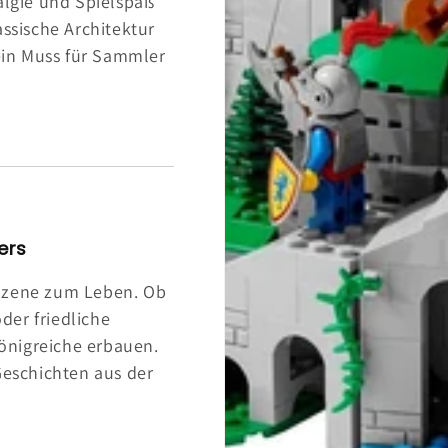
algie und Spielspaß
assische Architektur
ein Muss für Sammler
ers
Szene zum Leben. Ob
der friedliche
önigreiche erbauen.
Geschichten aus der