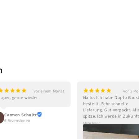
n
¡
¡
¡
¡
¡
¡
¡
¡
¡
¡
vor einem Monat
vor 3 M
Super, gerne wieder
Hallo. Ich habe Duplo Baust
bestellt. Sehr schnelle 
Lieferung. Gut verpackt. Alle
Carmen Schultz
spitze. Ich werde in Zukunft
6 Rezensionen
weiter dort bestellen. Kann 
Mehr lesen
nur empfehlen.