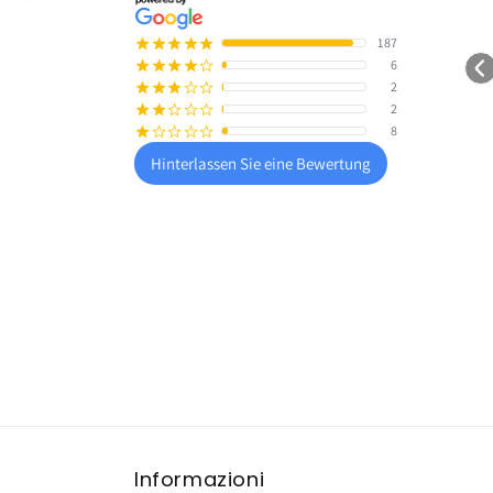
187
¡
¡
¡
¡
¡
6
¡
¡
¡
¡
¢
2
¡
¡
¡
¢
¢
2
¡
¡
¢
¢
¢
8
¡
¢
¢
¢
¢
Hinterlassen Sie eine Bewertung
Informazioni