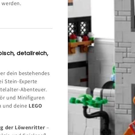
g werden.
sch, detailreich,
er dein bestehendes
i Stein-Experte
ttelalter-Abenteuer.
ör und Minifiguren
en und deine
LEGO
g der Löwenritter
–