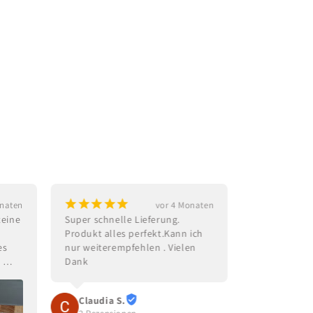
¡
¡
¡
¡
¡
¡
¡
¡
¡
onaten
vor 4 Monaten
eine 
Super schnelle Lieferung. 
Ein tolles G
Produkt alles perfekt.Kann ich 
Geburtstag
s 
nur weiterempfehlen . Vielen 
 
Dank
Rosi Wac
ich 
3 Rezensi
Claudia S.