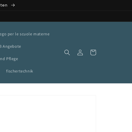
rten
ego per le scuole materne
B Angebote
Accedi
Carrello
nd Pflege
fischertechnik