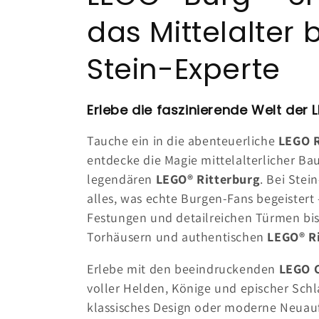
l
das Mittelalter 
l
Stein-Experte
e
Erlebe die faszinierende Welt der 
z
Tauche ein in die abenteuerliche
LEGO R
entdecke die Magie mittelalterlicher Ba
i
legendären
LEGO® Ritterburg
. Bei Stei
alles, was echte Burgen-Fans begeistert
o
Festungen und detailreichen Türmen bis
Torhäusern und authentischen
LEGO® Ri
n
Erlebe mit den beeindruckenden
LEGO C
e
voller Helden, Könige und epischer Sch
klassisches Design oder moderne Neuauf