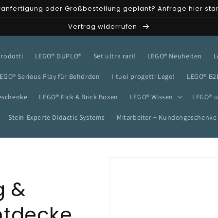
anfertigung oder Großbestellung geplant? Anfrage hier sta
Vertrag widerrufen
 prodotti
LEGO® DUPLO®
Set ultra rari!
LEGO® Neuheiten
L
EGO® Serious Play für Behörden
I tuoi progetti Lego!
LEGO® B2
eschenke
LEGO® Pick A Brick Boxen
LEGO® Wissen
LEGO® u
Stein-Experte Didactic Systems
Mitarbeiter + Kundengeschenke
g &
ntdecke