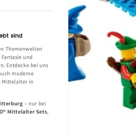
ebt sind
ten Themenwelten
, Fantasie und
en. Entdecke bei uns
 auch moderne
 Mittelalter in
itterburg
– nur bei
O® Mittelalter Sets
,