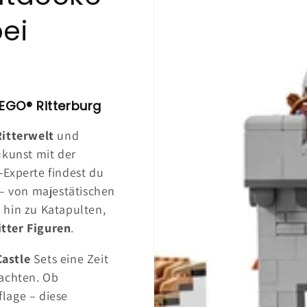
bei
LEGO® Ritterburg
itterwelt
und
ukunst mit der
n-Experte findest du
 – von majestätischen
 hin zu Katapulten,
tter Figuren
.
astle
Sets eine Zeit
lachten. Ob
lage – diese