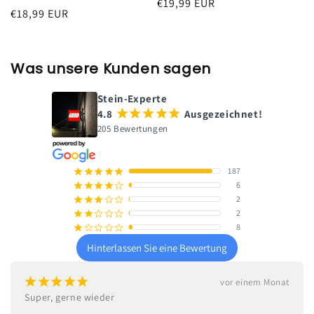
Normaler
€19,99 EUR
Normaler
€18,99 EUR
Preis
Preis
Was unsere Kunden sagen
Stein-Experte
4.8
¡
¡
¡
¡
¡
Ausgezeichnet!
205 Bewertungen
187
¡
¡
¡
¡
¡
6
¡
¡
¡
¡
¢
2
¡
¡
¡
¢
¢
2
¡
¡
¢
¢
¢
8
¡
¢
¢
¢
¢
Hinterlassen Sie eine Bewertung
¡
¡
¡
¡
¡
vor einem Monat
Super, gerne wieder