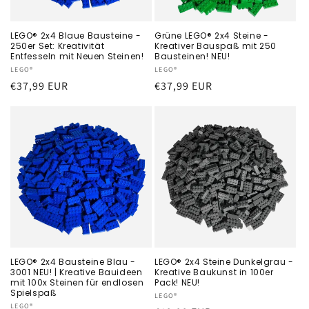
LEGO® 2x4 Blaue Bausteine -
Grüne LEGO® 2x4 Steine -
250er Set: Kreativität
Kreativer Bauspaß mit 250
Entfesseln mit Neuen Steinen!
Bausteinen! NEU!
Anbieter:
LEGO®
Anbieter:
LEGO®
Normaler
€37,99 EUR
Normaler
€37,99 EUR
Preis
Preis
LEGO® 2x4 Bausteine Blau -
LEGO® 2x4 Steine Dunkelgrau -
3001 NEU! | Kreative Bauideen
Kreative Baukunst in 100er
mit 100x Steinen für endlosen
Pack! NEU!
Spielspaß
Anbieter:
LEGO®
Anbieter:
LEGO®