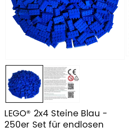
M
Medien
2
1
in
in
M
Modal
öf
öffnen
LEGO® 2x4 Steine Blau -
250er Set für endlosen