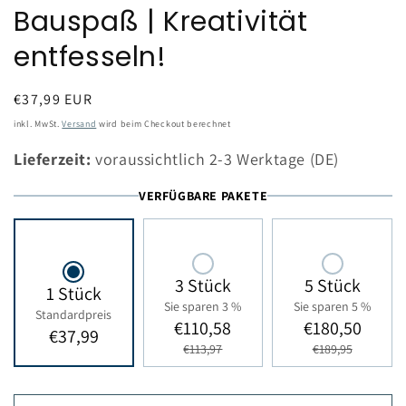
Bauspaß | Kreativität
entfesseln!
Normaler
€37,99 EUR
Preis
inkl. MwSt.
Versand
wird beim Checkout berechnet
Lieferzeit:
voraussichtlich 2-3 Werktage (DE)
VERFÜGBARE PAKETE
3 Stück
5 Stück
1 Stück
Sie sparen 3 %
Sie sparen 5 %
Standardpreis
€110,58
€180,50
€37,99
€113,97
€189,95