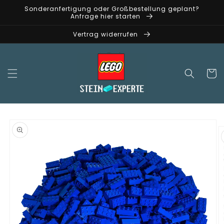
Direkt
Sonderanfertigung oder Großbestellung geplant?
zum
Anfrage hier starten
Inhalt
Vertrag widerrufen
Warenko
oduktinformationen
ringen