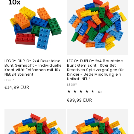
LEGO® DUPLO® 2x4 Bausteine
LEGO® DUPLO® 2x4 Bausteine -
Bunt Gemischt - Individuelle
Bunt Gemischt, 100er Set:
Kreativität Entfachen mit 10x
Kreatives Spielvergnügen für
NEUEN Steinen!
Kinder - Jede Mischung ein
Unikat! NEU!
Anbieter:
LEGO®
Anbieter:
LEGO®
Normaler
€14,99 EUR
3
(3)
Preis
Bewertungen
Normaler
€99,99 EUR
insgesamt
Preis