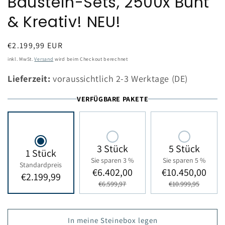
Baustein-Sets, 2500x Bunt
& Kreativ! NEU!
Normaler
€2.199,99 EUR
Preis
inkl. MwSt.
Versand
wird beim Checkout berechnet
Lieferzeit:
voraussichtlich 2-3 Werktage (DE)
VERFÜGBARE PAKETE
3 Stück
5 Stück
1 Stück
Sie sparen 3 %
Sie sparen 5 %
Standardpreis
€6.402,00
€10.450,00
€2.199,99
€6.599,97
€10.999,95
In meine Steinebox legen