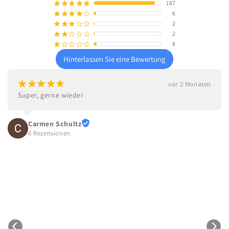
187
¡
¡
¡
¡
¡
6
¡
¡
¡
¡
¢
2
¡
¡
¡
¢
¢
2
¡
¡
¢
¢
¢
8
¡
¢
¢
¢
¢
Hinterlassen Sie eine Bewertung
¡
¡
¡
¡
¡
vor 2 Monaten
Super, gerne wieder
Carmen Schultz
6 Rezensionen