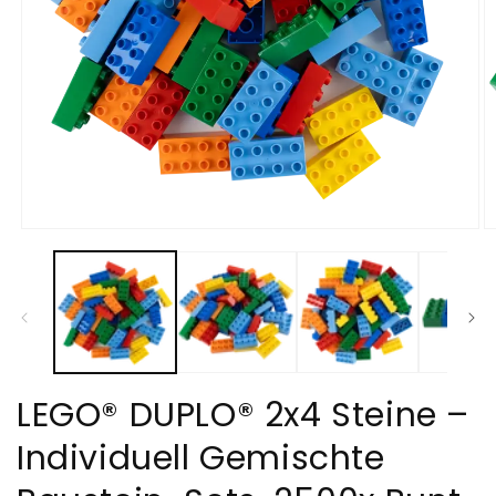
Medien
M
1
2
in
in
Modal
M
öffnen
öf
LEGO® DUPLO® 2x4 Steine –
Individuell Gemischte