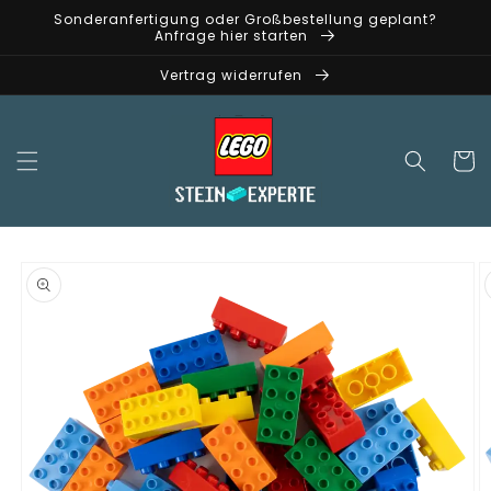
Direkt
Sonderanfertigung oder Großbestellung geplant?
zum
Anfrage hier starten
Inhalt
Vertrag widerrufen
Warenko
oduktinformationen
ringen