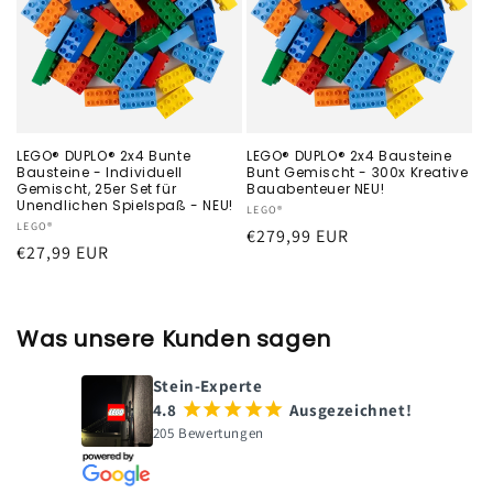
LEGO® DUPLO® 2x4 Bunte
LEGO® DUPLO® 2x4 Bausteine
Bausteine - Individuell
Bunt Gemischt - 300x Kreative
Gemischt, 25er Set für
Bauabenteuer NEU!
Unendlichen Spielspaß - NEU!
Anbieter:
LEGO®
Anbieter:
LEGO®
Normaler
€279,99 EUR
Normaler
€27,99 EUR
Preis
Preis
Was unsere Kunden sagen
Stein-Experte
4.8
¡
¡
¡
¡
¡
Ausgezeichnet!
205 Bewertungen