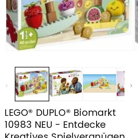
Medien
M
1
2
in
in
Modal
M
öffnen
öf
LEGO® DUPLO® Biomarkt
10983 NEU - Entdecke
Kreatives Spielvergnügen