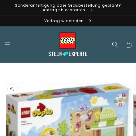
Direkt
Sonderanfertigung oder Großbestellung geplant?
zum
Anfrage hier starten
Inhalt
Vertrag widerrufen
Warenko
oduktinformationen
ringen