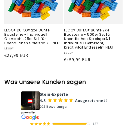
LEGO® DUPLO® 2x4 Bunte
LEGO® DUPLO® Bunte 2x4
Bausteine - Individuell
Bausteine - 500er Set für
Gemischt, 25er Set für
Unendlichen Spielspaß |
Unendlichen Spielspaß - NEU!
Individuell Gemischt,
Kreativität Entfesseln! NEU!
Anbieter:
LEGO®
Anbieter:
LEGO®
Normaler
€27,99 EUR
Normaler
€459,99 EUR
Preis
Preis
Was unsere Kunden sagen
Stein-Experte
4.8
¡
¡
¡
¡
¡
Ausgezeichnet!
205 Bewertungen
187
¡
¡
¡
¡
¡