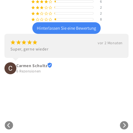
6
¡
¡
¡
¡
¢
2
¡
¡
¡
¢
¢
2
¡
¡
¢
¢
¢
8
¡
¢
¢
¢
¢
Hinterlassen Sie eine Bewertung
¡
¡
¡
¡
¡
vor 2 Monaten
Hallo. Ich habe Duplo Baus
Lieferung. Gut verpackt. Al
weiter dort bestellen. Ka