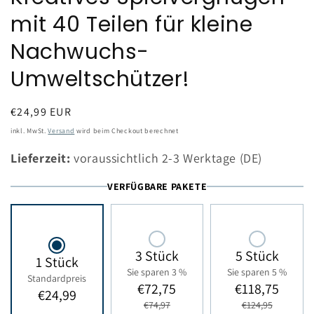
mit 40 Teilen für kleine
Nachwuchs-
Umweltschützer!
Normaler
€24,99 EUR
Preis
inkl. MwSt.
Versand
wird beim Checkout berechnet
Lieferzeit:
voraussichtlich 2-3 Werktage (DE)
VERFÜGBARE PAKETE
3 Stück
5 Stück
1 Stück
Sie sparen 3 %
Sie sparen 5 %
Standardpreis
€72,75
€118,75
€24,99
€74,97
€124,95