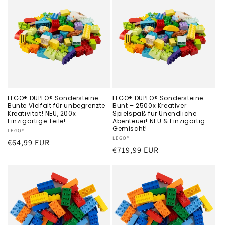
LEGO® DUPLO® Sondersteine -
LEGO® DUPLO® Sondersteine
Bunte Vielfalt für unbegrenzte
Bunt – 2500x Kreativer
Kreativität! NEU, 200x
Spielspaß für Unendliche
Einzigartige Teile!
Abenteuer! NEU & Einzigartig
Gemischt!
Anbieter:
LEGO®
Anbieter:
LEGO®
Normaler
€64,99 EUR
Normaler
€719,99 EUR
Preis
Preis