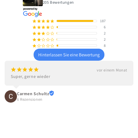
205 Bewertungen
187
¡
¡
¡
¡
¡
6
¡
¡
¡
¡
¢
2
¡
¡
¡
¢
¢
2
¡
¡
¢
¢
¢
8
¡
¢
¢
¢
¢
Hinterlassen Sie eine Bewertung
¡
¡
¡
¡
¡
vor einem Monat
Super, gerne wieder
Carmen Schultz
6 Rezensionen