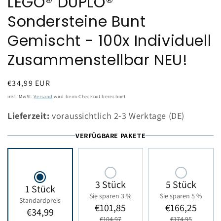
LEGO® DUPLO®
Sondersteine Bunt
Gemischt - 100x Individuell
Zusammenstellbar NEU!
Normaler
€34,99 EUR
Preis
inkl. MwSt.
Versand
wird beim Checkout berechnet
Lieferzeit:
voraussichtlich 2-3 Werktage (DE)
VERFÜGBARE PAKETE
3 Stück
5 Stück
1 Stück
Sie sparen 3 %
Sie sparen 5 %
Standardpreis
€101,85
€166,25
€34,99
€104,97
€174,95