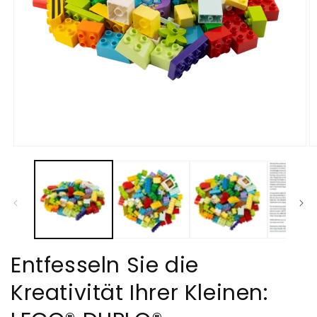
Medien
M
1
2
in
in
Modal
M
öffnen
öf
Entfesseln Sie die
Kreativität Ihrer Kleinen: