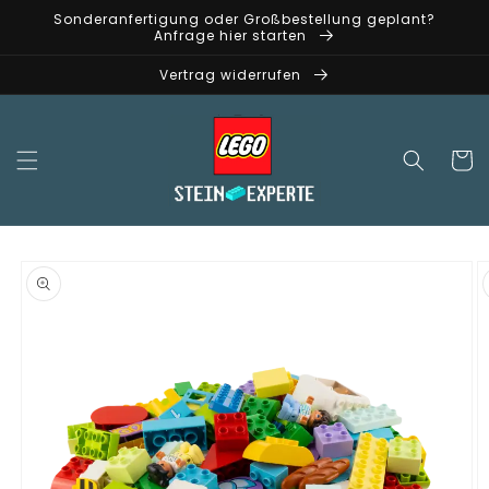
Direkt
Sonderanfertigung oder Großbestellung geplant?
zum
Anfrage hier starten
Inhalt
Vertrag widerrufen
Warenko
oduktinformationen
ringen