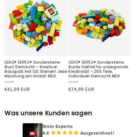
LEGO® DUPLO® Sondersteine
LEGO® DUPLO® Sondersteine:
Bunt Gemischt – Kreativer
Bunte Vielfalt für unbegrenzte
Bauspaß mit 120 Steinen! Jede
Kreativität – 250 Teile,
Mischung ein Unikat! NEU!
Individuell Gemischt NEU!
Anbieter:
LEGO®
Anbieter:
LEGO®
Normaler
€41,99 EUR
Normaler
€74,99 EUR
Preis
Preis
Was unsere Kunden sagen
Stein-Experte
4.8
¡
¡
¡
¡
¡
Ausgezeichnet!