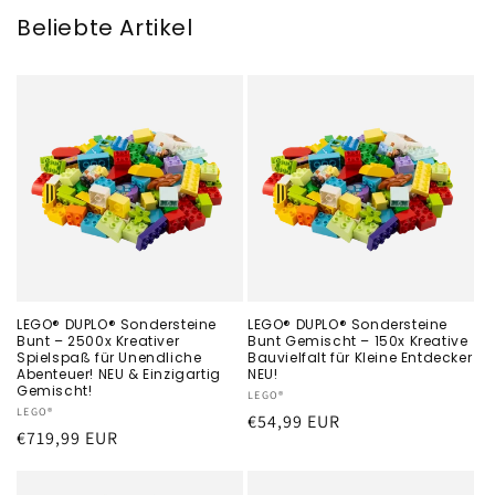
Beliebte Artikel
LEGO® DUPLO® Sondersteine
LEGO® DUPLO® Sondersteine
Bunt – 2500x Kreativer
Bunt Gemischt – 150x Kreative
Spielspaß für Unendliche
Bauvielfalt für Kleine Entdecker
Abenteuer! NEU & Einzigartig
NEU!
Gemischt!
Anbieter:
LEGO®
Anbieter:
LEGO®
Normaler
€54,99 EUR
Normaler
€719,99 EUR
Preis
Preis