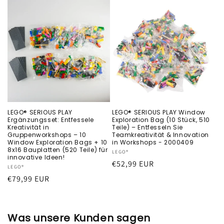
LEGO® SERIOUS PLAY
LEGO® SERIOUS PLAY Window
Ergänzungsset: Entfessele
Exploration Bag (10 Stück, 510
Kreativität in
Teile) – Entfesseln Sie
Gruppenworkshops – 10
Teamkreativität & Innovation
Window Exploration Bags + 10
in Workshops - 2000409
8x16 Bauplatten (520 Teile) für
Anbieter:
LEGO®
innovative Ideen!
Normaler
€52,99 EUR
Anbieter:
LEGO®
Preis
Normaler
€79,99 EUR
Preis
Was unsere Kunden sagen