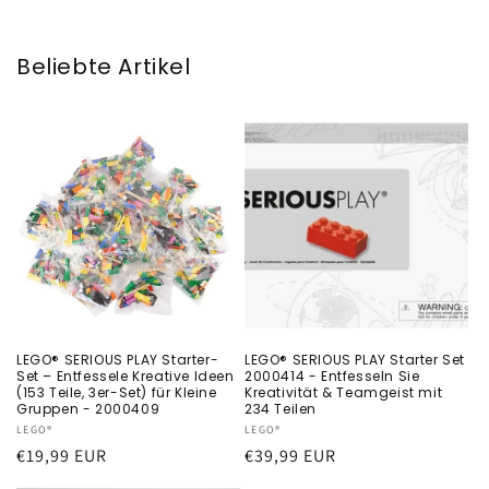
Beliebte Artikel
LEGO® SERIOUS PLAY Starter-
LEGO® SERIOUS PLAY Starter Set
Set – Entfessele Kreative Ideen
2000414 - Entfesseln Sie
(153 Teile, 3er-Set) für Kleine
Kreativität & Teamgeist mit
Gruppen - 2000409
234 Teilen
Anbieter:
LEGO®
Anbieter:
LEGO®
Normaler
€19,99 EUR
Normaler
€39,99 EUR
Preis
Preis