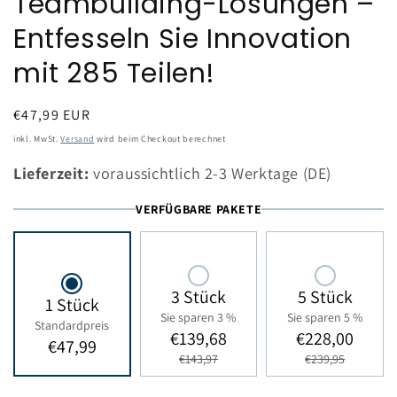
Teambuilding-Lösungen –
Entfesseln Sie Innovation
mit 285 Teilen!
Normaler
€47,99 EUR
Preis
inkl. MwSt.
Versand
wird beim Checkout berechnet
Lieferzeit:
voraussichtlich 2-3 Werktage (DE)
VERFÜGBARE PAKETE
3 Stück
5 Stück
1 Stück
Sie sparen 3 %
Sie sparen 5 %
Standardpreis
€139,68
€228,00
€47,99
€143,97
€239,95