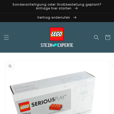
Direkt
Sonderanfertigung oder Großbestellung geplant?
zum
Anfrage hier starten
Inhalt
Vertrag widerrufen
Warenko
oduktinformationen
ringen