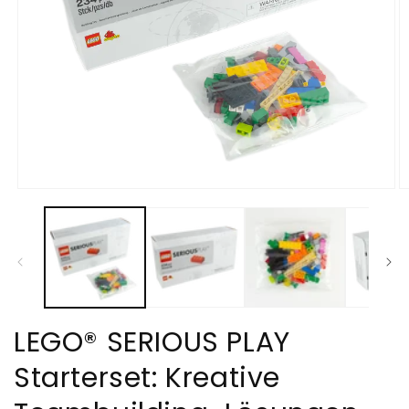
Medien
M
1
2
in
in
Modal
M
öffnen
öf
LEGO® SERIOUS PLAY
Starterset: Kreative