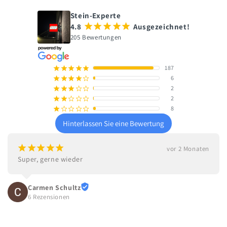
Stein-Experte
4.8
¡
¡
¡
¡
¡
Ausgezeichnet!
205 Bewertungen
187
¡
¡
¡
¡
¡
6
¡
¡
¡
¡
¢
2
¡
¡
¡
¢
¢
2
¡
¡
¢
¢
¢
8
¡
¢
¢
¢
¢
Hinterlassen Sie eine Bewertung
¡
¡
¡
¡
¡
vor 2 Monaten
Super, gerne wieder
Carmen Schultz
6 Rezensionen