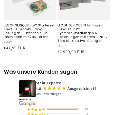
LEGO® SERIOUS PLAY Starterset:
LEGO® SERIOUS PLAY Power-
Kreative Teambuilding-
Bundle für 12:
Lösungen – Entfesseln Sie
Systemaufstellungen &
Innovation mit 285 Teilen!
Beziehungen meistern – 7882
Teile für kreative Lösungen
Anbieter:
LEGO®
Anbieter:
LEGO®
Normaler
€47,99 EUR
Normaler
€1.999,99 EUR
Preis
Preis
Was unsere Kunden sagen
Stein-Experte
4.8
¡
¡
¡
¡
¡
Ausgezeichnet!
205 Bewertungen
187
¡
¡
¡
¡
¡
6
¡
¡
¡
¡
¢