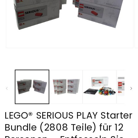
Medien
M
1
2
in
in
Modal
M
öffnen
öf
LEGO® SERIOUS PLAY Starter
Bundle (2808 Teile) für 12