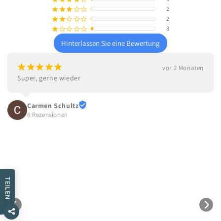
2
¡
¡
¡
¢
¢
2
¡
¡
¢
¢
¢
8
¡
¢
¢
¢
¢
Hinterlassen Sie eine Bewertung
¡
¡
¡
¡
¡
vor 2 Monaten
Super, gerne wieder
Carmen Schultz
6 Rezensionen
TEILEN