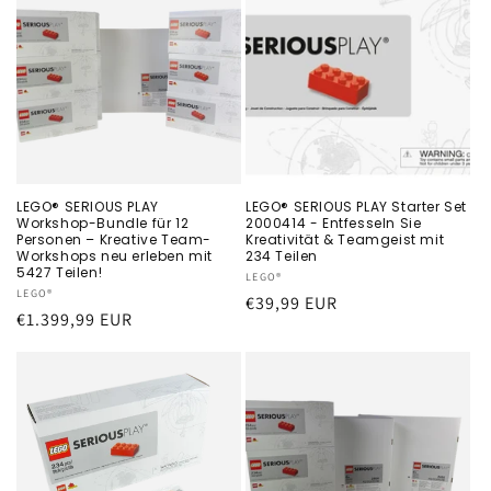
LEGO® SERIOUS PLAY
LEGO® SERIOUS PLAY Starter Set
Workshop-Bundle für 12
2000414 - Entfesseln Sie
Personen – Kreative Team-
Kreativität & Teamgeist mit
Workshops neu erleben mit
234 Teilen
5427 Teilen!
Anbieter:
LEGO®
Anbieter:
LEGO®
Normaler
€39,99 EUR
Normaler
€1.399,99 EUR
Preis
Preis