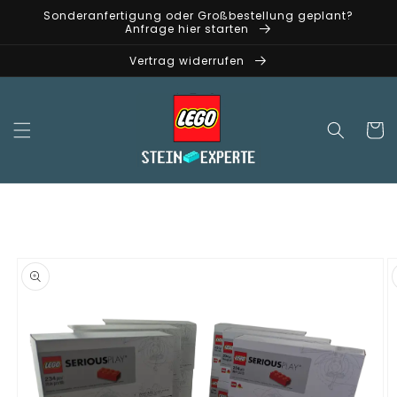
Direkt
Sonderanfertigung oder Großbestellung geplant?
zum
Anfrage hier starten
Inhalt
Vertrag widerrufen
Warenko
oduktinformationen
ringen