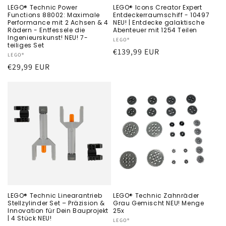
LEGO® Technic Power
LEGO® Icons Creator Expert
Functions 88002: Maximale
Entdeckerraumschiff - 10497
Performance mit 2 Achsen & 4
NEU! | Entdecke galaktische
Rädern - Entfessele die
Abenteuer mit 1254 Teilen
Ingenieurskunst! NEU! 7-
Anbieter:
LEGO®
teiliges Set
Normaler
€139,99 EUR
Anbieter:
LEGO®
Preis
Normaler
€29,99 EUR
Preis
LEGO® Technic Linearantrieb
LEGO® Technic Zahnräder
Stellzylinder Set – Präzision &
Grau Gemischt NEU! Menge
Innovation für Dein Bauprojekt
25x
| 4 Stück NEU!
Anbieter:
LEGO®