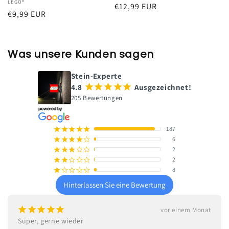
Anbieter:
LEGO®
Normaler
€12,99 EUR
Normaler
€9,99 EUR
Preis
Preis
Was unsere Kunden sagen
Stein-Experte
4.8
¡
¡
¡
¡
¡
Ausgezeichnet!
205 Bewertungen
187
¡
¡
¡
¡
¡
6
¡
¡
¡
¡
¢
2
¡
¡
¡
¢
¢
2
¡
¡
¢
¢
¢
8
¡
¢
¢
¢
¢
Hinterlassen Sie eine Bewertung
¡
¡
¡
¡
¡
nat
vor 3 Monate
Hallo. Ich habe Duplo Bausteine bestellt. Sehr schnelle 