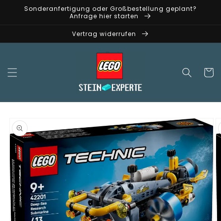
Direkt
Sonderanfertigung oder Großbestellung geplant?
zum
Anfrage hier starten
Inhalt
Vertrag widerrufen
Warenko
oduktinformationen
ringen