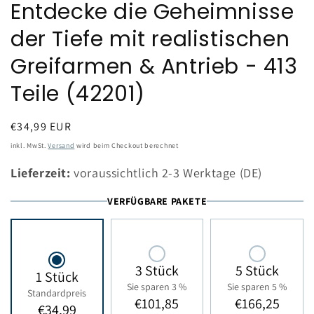
Entdecke die Geheimnisse
der Tiefe mit realistischen
Greifarmen & Antrieb - 413
Teile (42201)
Normaler
€34,99 EUR
Preis
inkl. MwSt.
Versand
wird beim Checkout berechnet
Lieferzeit:
voraussichtlich 2-3 Werktage (DE)
VERFÜGBARE PAKETE
3 Stück
5 Stück
1 Stück
Sie sparen 3 %
Sie sparen 5 %
Standardpreis
€101,85
€166,25
€34,99