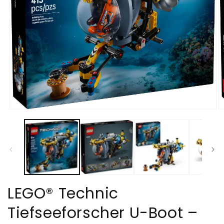
M
Medien
2
1
in
in
M
Modal
öf
öffnen
LEGO® Technic
Tiefseeforscher U-Boot –