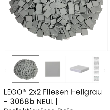
Medien
M
1
2
in
in
Modal
M
öffnen
öf
LEGO® 2x2 Fliesen Hellgrau
- 3068b NEU! |