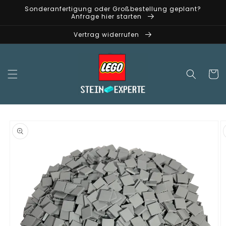
Direkt
Sonderanfertigung oder Großbestellung geplant?
zum
Anfrage hier starten
Inhalt
Vertrag widerrufen
Warenko
oduktinformationen
ringen