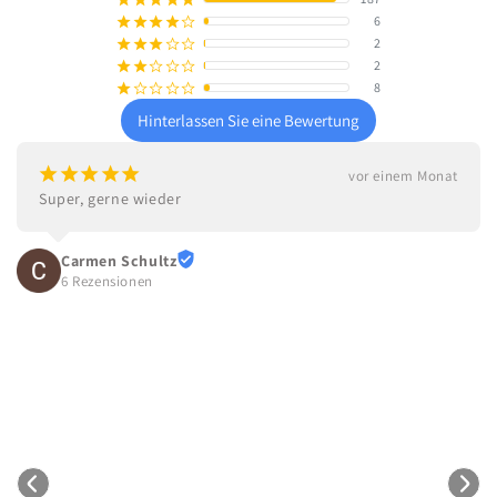
6
¡
¡
¡
¡
¢
2
¡
¡
¡
¢
¢
2
¡
¡
¢
¢
¢
8
¡
¢
¢
¢
¢
Hinterlassen Sie eine Bewertung
¡
¡
¡
¡
¡
vor einem Monat
Super, gerne wieder
Carmen Schultz
6 Rezensionen