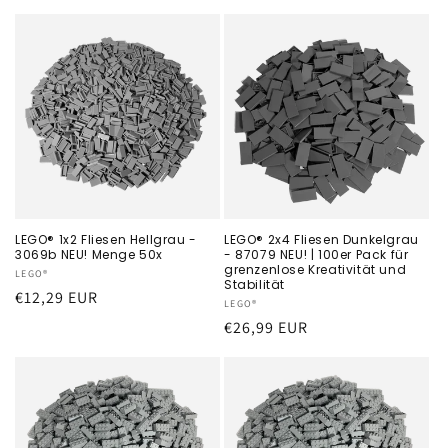
LEGO® 1x2 Fliesen Hellgrau -
LEGO® 2x4 Fliesen Dunkelgrau
3069b NEU! Menge 50x
- 87079 NEU! | 100er Pack für
grenzenlose Kreativität und
Anbieter:
LEGO®
Stabilität
Normaler
€12,29 EUR
Anbieter:
LEGO®
Preis
Normaler
€26,99 EUR
Preis