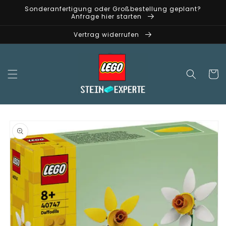
Direkt
Sonderanfertigung oder Großbestellung geplant?
zum
Anfrage hier starten
Inhalt
Vertrag widerrufen
Warenko
oduktinformationen
ringen