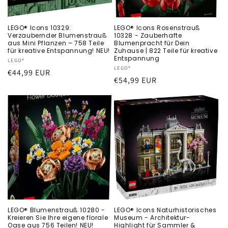
LEGO® Icons 10329:
LEGO® Icons Rosenstrauß
Verzaubernder Blumenstrauß
10328 - Zauberhafte
aus Mini Pflanzen – 758 Teile
Blumenpracht für Dein
für kreative Entspannung! NEU!
Zuhause | 822 Teile für kreative
Entspannung
Anbieter:
LEGO®
Anbieter:
LEGO®
Normaler
€44,99 EUR
Normaler
€54,99 EUR
Preis
Preis
LEGO® Blumenstrauß 10280 -
LEGO® Icons Naturhistorisches
Kreieren Sie Ihre eigene florale
Museum - Architektur-
Oase aus 756 Teilen! NEU!
Highlight für Sammler &