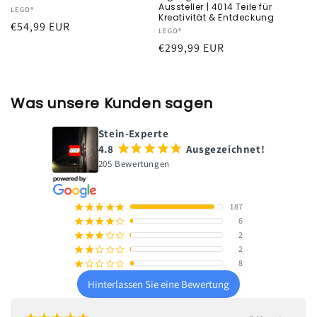
Aussteller | 4014 Teile für
Anbieter:
LEGO®
Kreativität & Entdeckung
Normaler
€54,99 EUR
Anbieter:
LEGO®
Preis
Normaler
€299,99 EUR
Preis
Was unsere Kunden sagen
Stein-Experte
4.8
¡
¡
¡
¡
¡
Ausgezeichnet!
205 Bewertungen
187
¡
¡
¡
¡
¡
6
¡
¡
¡
¡
¢
2
¡
¡
¡
¢
¢
2
¡
¡
¢
¢
¢
8
¡
¢
¢
¢
¢
Hinterlassen Sie eine Bewertung