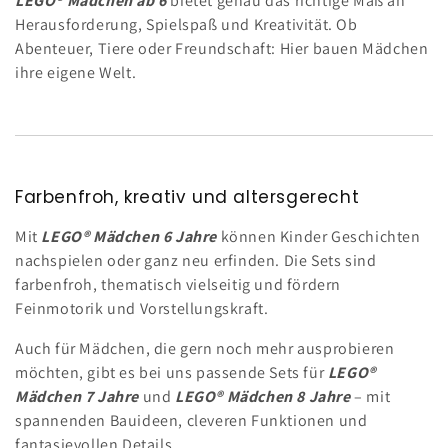
LEGO® Mädchen ab 6
bietet genau das richtige Maß an
Herausforderung, Spielspaß und Kreativität. Ob
r
Abenteuer, Tiere oder Freundschaft: Hier bauen Mädchen
i
ihre eigene Welt.
e
:
Farbenfroh, kreativ und altersgerecht
Mit
LEGO® Mädchen 6 Jahre
können Kinder Geschichten
nachspielen oder ganz neu erfinden. Die Sets sind
farbenfroh, thematisch vielseitig und fördern
Feinmotorik und Vorstellungskraft.
Auch für Mädchen, die gern noch mehr ausprobieren
möchten, gibt es bei uns passende Sets für
LEGO®
Mädchen 7 Jahre
und
LEGO® Mädchen 8 Jahre
– mit
spannenden Bauideen, cleveren Funktionen und
fantasievollen Details.