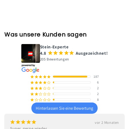
Was unsere Kunden sagen
Stein-Experte
4.8
¡
¡
¡
¡
¡
Ausgezeichnet!
205 Bewertungen
187
¡
¡
¡
¡
¡
6
¡
¡
¡
¡
¢
2
¡
¡
¡
¢
¢
2
¡
¡
¢
¢
¢
8
¡
¢
¢
¢
¢
Hinterlassen Sie eine Bewertung
¡
¡
¡
¡
¡
vor 2 Monaten
Super, gerne wieder