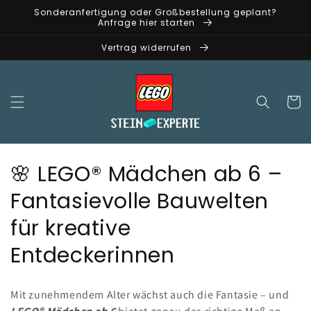
Direkt
Sonderanfertigung oder Großbestellung geplant?
zum
Anfrage hier starten
Inhalt
Vertrag widerrufen
Warenko
K
🌸 LEGO® Mädchen ab 6 –
a
Fantasievolle Bauwelten
t
für kreative
e
Entdeckerinnen
g
Mit zunehmendem Alter wächst auch die Fantasie – und
o